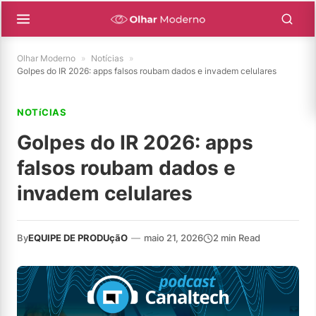
Olhar Moderno
»
Notícias
»
Golpes do IR 2026: apps falsos roubam dados e invadem celulares
NOTíCIAS
Golpes do IR 2026: apps
falsos roubam dados e
invadem celulares
By
EQUIPE DE PRODUçãO
—
maio 21, 2026
2 min Read