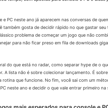
 e PC neste ano já aparecem nas conversas de quem s
ocê também gosta de decidir rápido no que gastar seu
clássico problema de começar um jogo que não comb
lanejar para não ficar preso em fila de downloads gig
eral do que está no radar, como separar hype de o q
r. A lista não é sobre colecionar lançamento. É sobr
otina que funcione. No fim, você sai com um métod
C neste ano e decidir o que vale entrar primeiro na s
gos mais esperados para console e PC