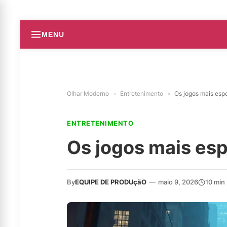
MENU
Olhar Moderno
»
Entretenimento
»
Os jogos mais esp
ENTRETENIMENTO
Os jogos mais esp
By
EQUIPE DE PRODUçãO
—
maio 9, 2026
10 min