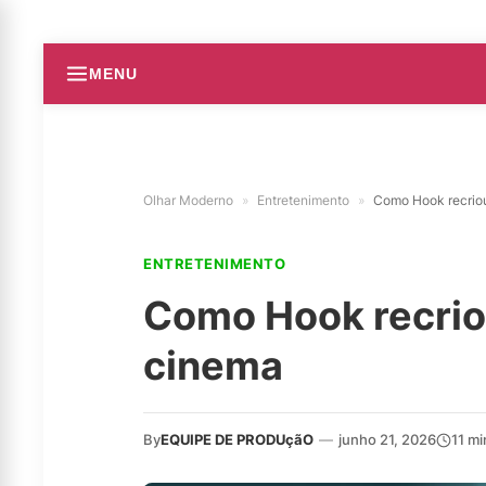
MENU
Olhar Moderno
»
Entretenimento
»
Como Hook recriou
ENTRETENIMENTO
Como Hook recriou
cinema
By
EQUIPE DE PRODUçãO
—
junho 21, 2026
11 m