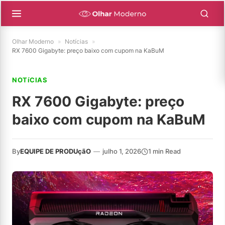
Olhar Moderno
»
Notícias
»
RX 7600 Gigabyte: preço baixo com cupom na KaBuM
NOTíCIAS
RX 7600 Gigabyte: preço
baixo com cupom na KaBuM
By
EQUIPE DE PRODUçãO
—
julho 1, 2026
1 min Read