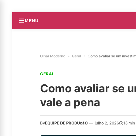
MENU
Olhar Moderno
»
Geral
»
Como avaliar se um investi
GERAL
Como avaliar se 
vale a pena
By
EQUIPE DE PRODUçãO
—
julho 2, 2026
13 min