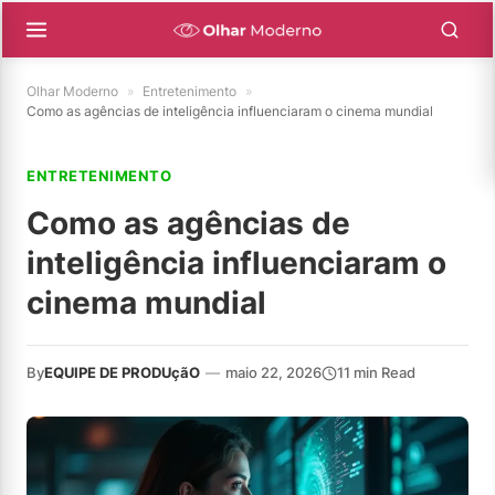
Olhar Moderno
»
Entretenimento
»
Como as agências de inteligência influenciaram o cinema mundial
ENTRETENIMENTO
Como as agências de
inteligência influenciaram o
cinema mundial
By
EQUIPE DE PRODUçãO
—
maio 22, 2026
11 min Read