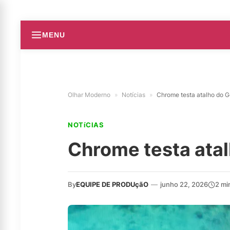
MENU
Olhar Moderno
»
Notícias
»
Chrome testa atalho do G
NOTíCIAS
Chrome testa atal
By
EQUIPE DE PRODUçãO
—
junho 22, 2026
2 mi