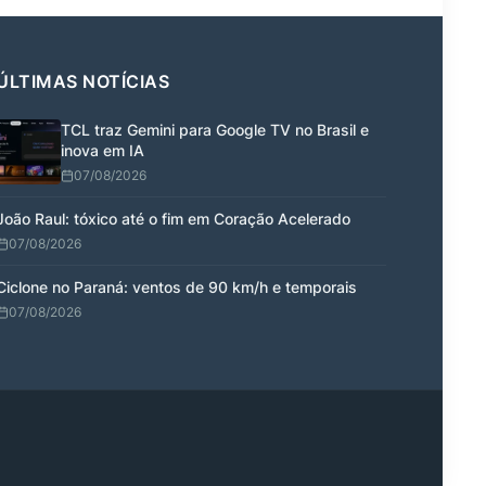
ÚLTIMAS NOTÍCIAS
TCL traz Gemini para Google TV no Brasil e
inova em IA
07/08/2026
João Raul: tóxico até o fim em Coração Acelerado
07/08/2026
Ciclone no Paraná: ventos de 90 km/h e temporais
07/08/2026